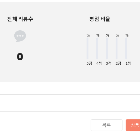
전체 리뷰수
평점 비율
%
%
%
%
%
0
5점
4점
3점
2점
1점
스님 진신상 조당, 철탑 등
목록
상품