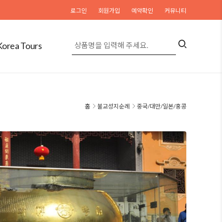
로그인
회원가입
예약확인
커뮤니티
Korea Tours
홈
불교성지순례
중국/대만/일본/홍콩