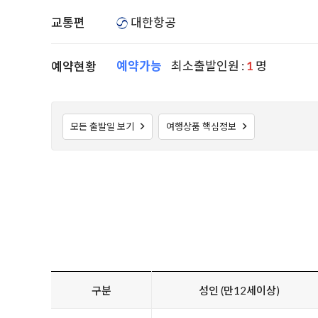
교통편
대한항공
예약가능
최소출발인원 :
1
명
예약현황
모든 출발일 보기
여행상품 핵심정보
구분
성인 (만12세이상)