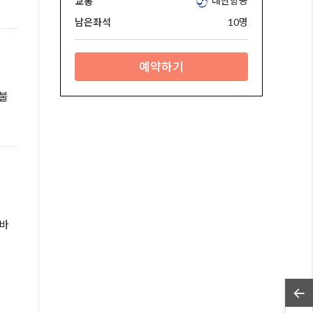
대한항공
교통
남은좌석
10명
예약하기
 불
 바