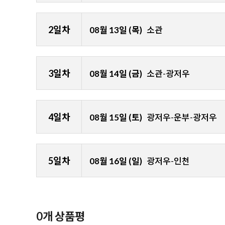
8:55
인천공항 출발
2일차
08월 13일 (목)
소관
12:05
광동성 광저우 新白云공항 도착/가이드미팅
점심공양
아침공양 후 운문사로 이동
광동성 소관 昭關Shaoguan으로 이동 [2.5시간]
3일차
08월 14일 (금)
소관-광저우
소관 도착 후 호텔 체크인 휴식
운문사 순례
중국 선종, 운문종의 발원지
아침공양 후
육조스님의 법맥을 이은 운문문언선사의 운문선사탑
4일차
중식 : 현지식, 석식 : 현지식
08월 15일 (토)
광저우-운부-광저우
허운철공노화상탑, 등신불전 등
남화선사 진신육상참배
숙박시설은 현재 미정입니다.
육조스님의 홍법도량, 대웅전,영조탑, 탁석천, 진신전
아침공양 후 국은사로 이동
5일차
08월 16일 (일)
광저우-인천
국은사 순례
혜능스님 열반도량, 대웅보전, 육조전, 육조스님의 
08:30
주해로 이동 [약2시간], 이민국 통과 Zhuhai
비 등
12:40
광저우공항 출발
0개 상품평
점심공양 후 광주로 귀환
17:15
인천공항 도착