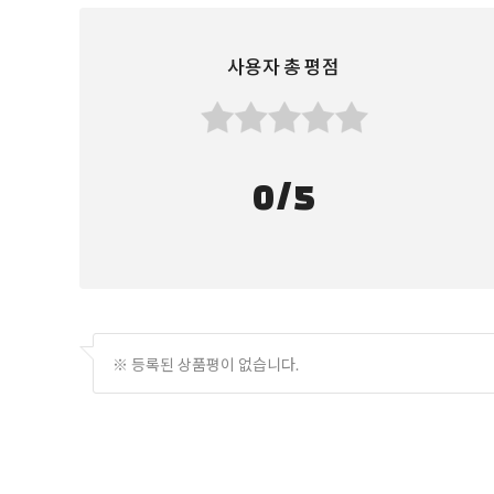
조식 : 호텔식
사용자 총 평점
단하산
유네스코 지정 세계 지질공원, 양원석, 음원석 등
대감사 순례
숙박시설은 현재 미정입니다.
육조스님의 최초 설법도량
온천욕-소관 온천휴양지
0/5
광저우로 이동, 호텔투숙
광효사 순례
육조스님 삭발수계도량, 육조 예발석탑, 보리수, 육조
조식 : 호텔식, 중식 : OOO, 석식 : OOO
숙박시설은 현재 미정입니다.
※ 등록된 상품평이 없습니다.
저녁공양 후 호텔 투숙
조식 : 호텔식, 중식 : OOO, 석식 : OOO