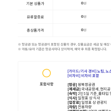
0
기본 상품가
원
0
유류할증료
원
0
총상품가격
원
※ 항공권 또는 항공권이 포함된 상품의 경우, 상품요금은 세금 및 예상
※ 아동/유아 기준은 항공사마다 상이하여, 예약 후 최종 확정됩니다.
[가이드/기사 경비] 노팁, 노
[비자비] 비자비 포함
포함사항
[항공]
왕복항공권
[제세금]
국내공항세, 현지공
[숙박]
2인1실 기준_룸타입 
[식사]
일정표 상 식사
[입장료]
일정표 상 관광지
[차량]
전용차량