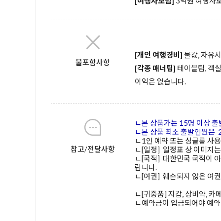
[여행자보험]
3억원 여행자
[개인 여행경비]
물값, 자유
불포함사항
[각종 매너팁]
테이블팁, 객실
이익은 없습니다.
ㄴ본 상품가는 15명 이상 출
ㄴ본 상품 최소 출발인원은 2
ㄴ1인 예약 또는 싱글룸 사
참고/전달사항
ㄴ[일정] 일정표 상 이미지는
ㄴ[국적] 대한민국 국적이 
랍니다.
ㄴ[여권] 훼손되지 않은 여권(
ㄴ[귀중품] 지갑, 상비약, 
ㄴ예약금이 입금되어야 예약 