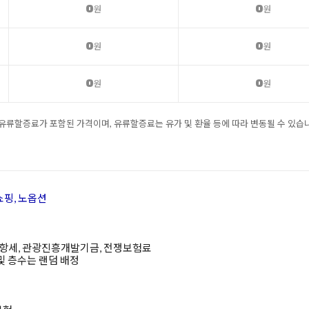
0
0
원
원
0
0
원
원
0
0
원
원
 유류할증료가 포함된 가격이며, 유류할증료는 유가 및 환율 등에 따라 변동될 수 있습
쇼핑, 노옵션
항세, 관광진흥개발기금, 전쟁보험료
및 층수는 랜덤 배정