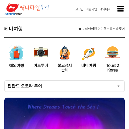
로그인
회원가입
예약내역
테마여행
테마여행
핀란드 오로라 투어